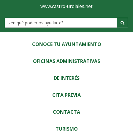
Ayuntamiento
Visor
www.castro-urdiales.net
de
Label
Castro-
Urdiales
CONOCE TU AYUNTAMIENTO
OFICINAS ADMINISTRATIVAS
DE INTERÉS
CITA PREVIA
CONTACTA
TURISMO