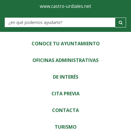
Ayuntamiento
Visor
www.castro-urdiales.net
de
Label
Castro-
Urdiales
CONOCE TU AYUNTAMIENTO
OFICINAS ADMINISTRATIVAS
DE INTERÉS
CITA PREVIA
CONTACTA
TURISMO