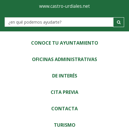
Ayuntamiento
Visor
www.castro-urdiales.net
de
Label
Castro-
Urdiales
CONOCE TU AYUNTAMIENTO
OFICINAS ADMINISTRATIVAS
DE INTERÉS
CITA PREVIA
CONTACTA
TURISMO