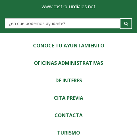
Ayuntamiento
Visor
www.castro-urdiales.net
de
Label
Castro-
Urdiales
CONOCE TU AYUNTAMIENTO
OFICINAS ADMINISTRATIVAS
DE INTERÉS
CITA PREVIA
CONTACTA
TURISMO