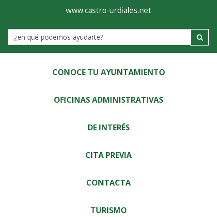
Ayuntamiento
Visor
www.castro-urdiales.net
de
Label
Castro-
Urdiales
CONOCE TU AYUNTAMIENTO
OFICINAS ADMINISTRATIVAS
DE INTERÉS
CITA PREVIA
CONTACTA
TURISMO