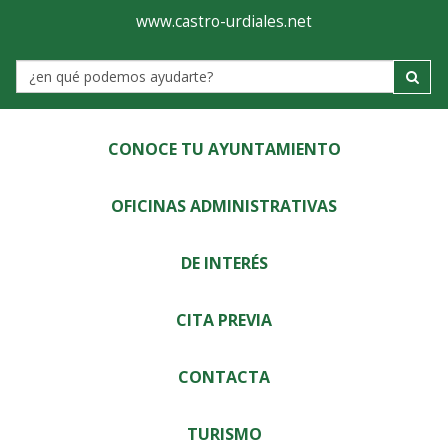
Ayuntamiento
Visor
www.castro-urdiales.net
de
Label
Castro-
Urdiales
CONOCE TU AYUNTAMIENTO
OFICINAS ADMINISTRATIVAS
DE INTERÉS
CITA PREVIA
CONTACTA
TURISMO