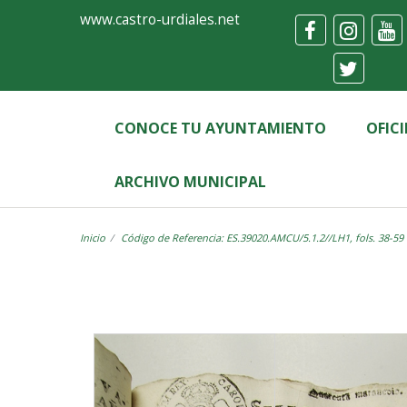
Ayuntamiento
Visor
www.castro-urdiales.net
de
Castro-
Urdiales
CONOCE TU AYUNTAMIENTO
OFIC
ARCHIVO MUNICIPAL
Inicio
Código de Referencia: ES.39020.AMCU/5.1.2//LH1, fols. 38-59