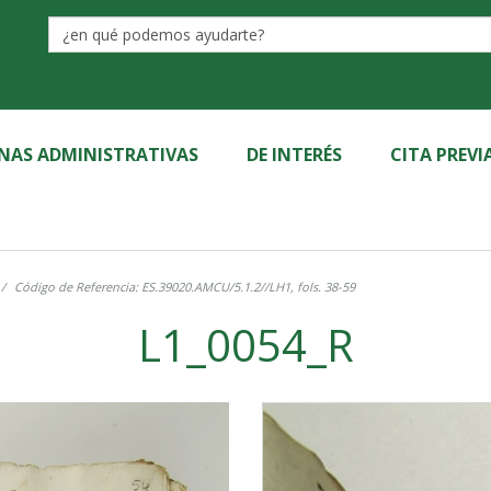
Label
INAS ADMINISTRATIVAS
DE INTERÉS
CITA PREVI
Código de Referencia: ES.39020.AMCU/5.1.2//LH1, fols. 38-59
L1_0054_R