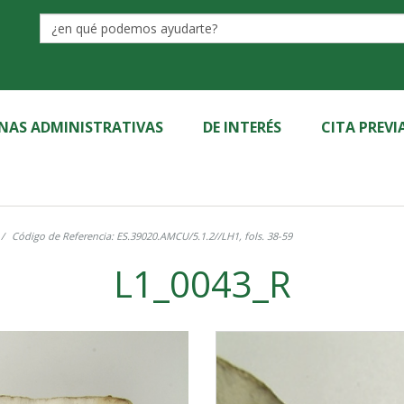
Label
INAS ADMINISTRATIVAS
DE INTERÉS
CITA PREVI
Código de Referencia: ES.39020.AMCU/5.1.2//LH1, fols. 38-59
L1_0043_R