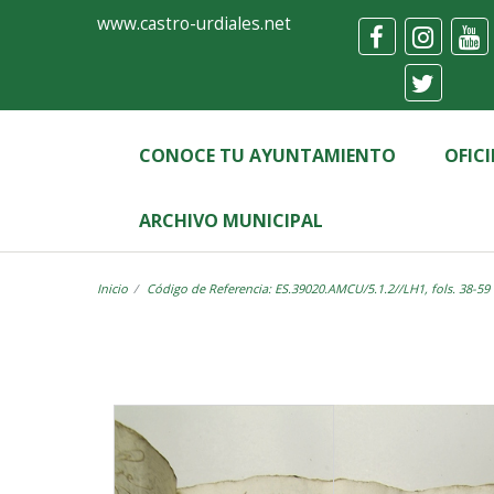
Ayuntamiento
Visor
www.castro-urdiales.net
de
Castro-
Urdiales
CONOCE TU AYUNTAMIENTO
OFIC
ARCHIVO MUNICIPAL
Inicio
Código de Referencia: ES.39020.AMCU/5.1.2//LH1, fols. 38-59