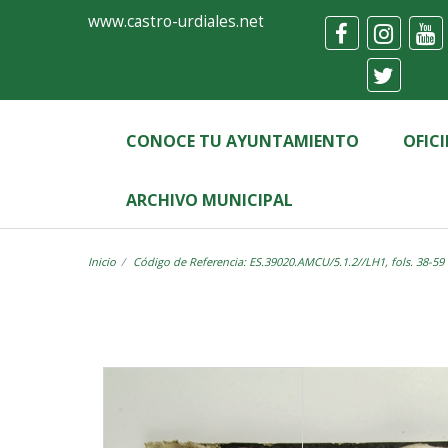
Ayuntamiento
Visor
www.castro-urdiales.net
de
Castro-
Urdiales
CONOCE TU AYUNTAMIENTO
OFIC
ARCHIVO MUNICIPAL
Inicio
Código de Referencia: ES.39020.AMCU/5.1.2//LH1, fols. 38-59