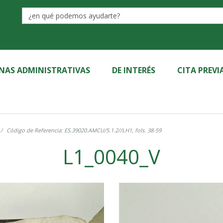
Label
INAS ADMINISTRATIVAS
DE INTERÉS
CITA PREVI
Código de Referencia: ES.39020.AMCU/5.1.2//LH1, fols. 38-59
L1_0040_V