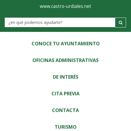
Ayuntamiento
Visor
www.castro-urdiales.net
de
Label
Castro-
Urdiales
CONOCE TU AYUNTAMIENTO
OFICINAS ADMINISTRATIVAS
DE INTERÉS
CITA PREVIA
CONTACTA
TURISMO