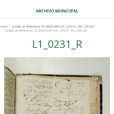
ARCHIVO MUNICIPAL
Inicio
Código de Referencia: ES.39020.AMCU/5.1.2//LH1, fols. 205-232
Código de Referencia: ES.39020.AMCU/5.1.2//LH1, fols. 205-232
L1_0231_R