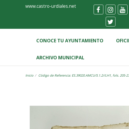
Ayuntamiento
Visor
www.castro-urdiales.net
de
Castro-
Urdiales
CONOCE TU AYUNTAMIENTO
OFIC
ARCHIVO MUNICIPAL
Inicio
Código de Referencia: ES.39020.AMCU/5.1.2//LH1, fols. 205-2