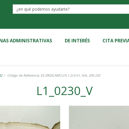
Label
INAS ADMINISTRATIVAS
DE INTERÉS
CITA PREVI
32
Código de Referencia: ES.39020.AMCU/5.1.2//LH1, fols. 205-232
L1_0230_V