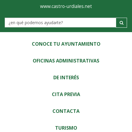
Ayuntamiento
Visor
www.castro-urdiales.net
de
Label
Castro-
Urdiales
CONOCE TU AYUNTAMIENTO
OFICINAS ADMINISTRATIVAS
DE INTERÉS
CITA PREVIA
CONTACTA
TURISMO