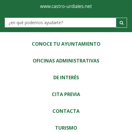
Ayuntamiento
Visor
www.castro-urdiales.net
de
Label
Castro-
Urdiales
CONOCE TU AYUNTAMIENTO
OFICINAS ADMINISTRATIVAS
DE INTERÉS
CITA PREVIA
CONTACTA
TURISMO