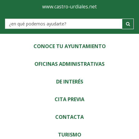
Ayuntamiento
Visor
www.castro-urdiales.net
de
Label
Castro-
Urdiales
CONOCE TU AYUNTAMIENTO
OFICINAS ADMINISTRATIVAS
DE INTERÉS
CITA PREVIA
CONTACTA
TURISMO