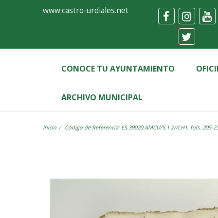
Ayuntamiento
Visor
www.castro-urdiales.net
de
Castro-
Urdiales
CONOCE TU AYUNTAMIENTO
OFIC
ARCHIVO MUNICIPAL
Inicio
Código de Referencia: ES.39020.AMCU/5.1.2//LH1, fols. 205-2