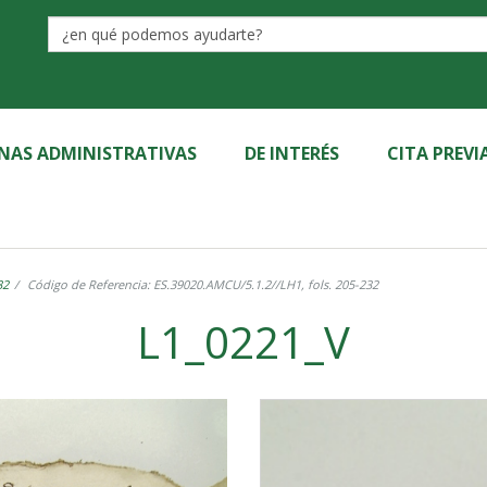
Label
INAS ADMINISTRATIVAS
DE INTERÉS
CITA PREVI
32
Código de Referencia: ES.39020.AMCU/5.1.2//LH1, fols. 205-232
L1_0221_V