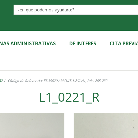
Label
INAS ADMINISTRATIVAS
DE INTERÉS
CITA PREVI
32
Código de Referencia: ES.39020.AMCU/5.1.2//LH1, fols. 205-232
L1_0221_R