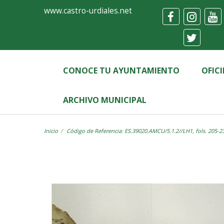
Ayuntamiento
Visor
www.castro-urdiales.net
de
Castro-
Urdiales
CONOCE TU AYUNTAMIENTO
OFIC
ARCHIVO MUNICIPAL
Inicio
Código de Referencia: ES.39020.AMCU/5.1.2//LH1, fols. 205-2