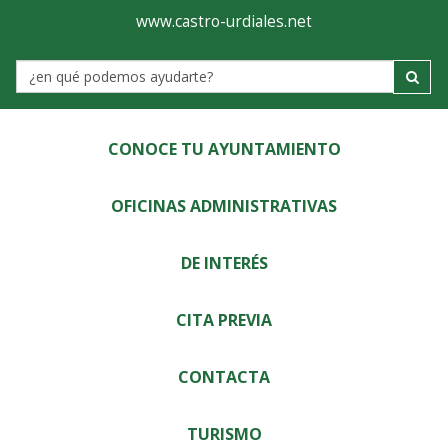
Ayuntamiento
Visor
www.castro-urdiales.net
de
Label
Castro-
Urdiales
CONOCE TU AYUNTAMIENTO
OFICINAS ADMINISTRATIVAS
DE INTERÉS
CITA PREVIA
CONTACTA
TURISMO