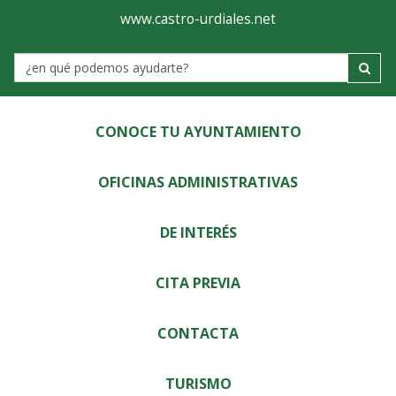
Ayuntamiento
Visor
www.castro-urdiales.net
de
Label
Castro-
Urdiales
CONOCE TU AYUNTAMIENTO
OFICINAS ADMINISTRATIVAS
DE INTERÉS
CITA PREVIA
CONTACTA
TURISMO