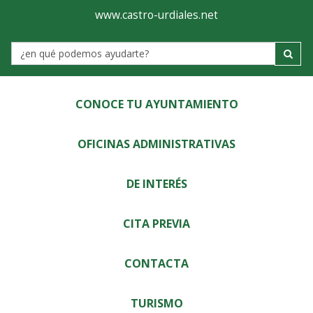
Ayuntamiento
Visor
www.castro-urdiales.net
de
Label
Castro-
Urdiales
CONOCE TU AYUNTAMIENTO
OFICINAS ADMINISTRATIVAS
DE INTERÉS
CITA PREVIA
CONTACTA
TURISMO