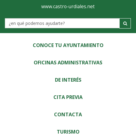
Ayuntamiento
Visor
www.castro-urdiales.net
de
Label
Castro-
Urdiales
CONOCE TU AYUNTAMIENTO
OFICINAS ADMINISTRATIVAS
DE INTERÉS
CITA PREVIA
CONTACTA
TURISMO