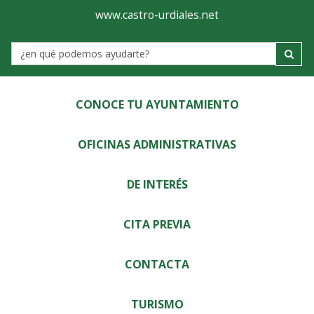
Ayuntamiento
Visor
www.castro-urdiales.net
de
Label
Castro-
Urdiales
CONOCE TU AYUNTAMIENTO
OFICINAS ADMINISTRATIVAS
DE INTERÉS
CITA PREVIA
CONTACTA
TURISMO