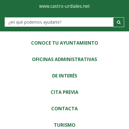
Ayuntamiento
Visor
www.castro-urdiales.net
de
Label
Castro-
Urdiales
CONOCE TU AYUNTAMIENTO
OFICINAS ADMINISTRATIVAS
DE INTERÉS
CITA PREVIA
CONTACTA
TURISMO