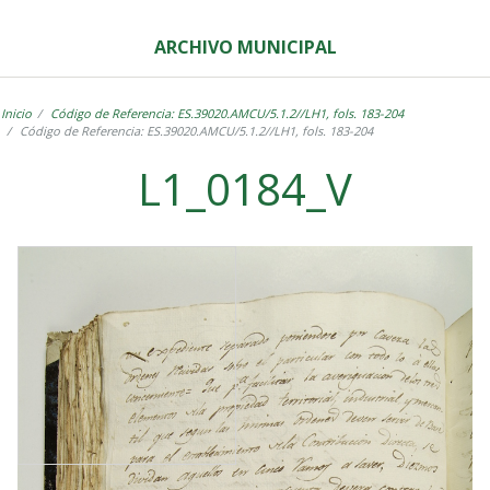
ARCHIVO MUNICIPAL
Inicio
Código de Referencia: ES.39020.AMCU/5.1.2//LH1, fols. 183-204
Código de Referencia: ES.39020.AMCU/5.1.2//LH1, fols. 183-204
L1_0184_V