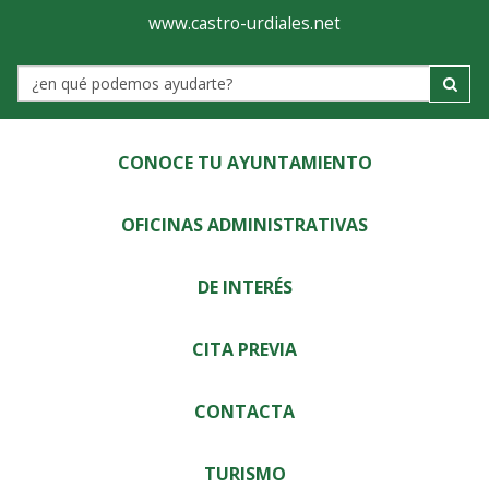
Ayuntamiento
Visor
www.castro-urdiales.net
de
Label
Castro-
Urdiales
CONOCE TU AYUNTAMIENTO
OFICINAS ADMINISTRATIVAS
DE INTERÉS
CITA PREVIA
CONTACTA
TURISMO