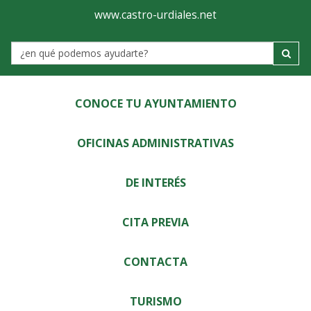
Ayuntamiento
Visor
www.castro-urdiales.net
de
Label
Castro-
Urdiales
CONOCE TU AYUNTAMIENTO
OFICINAS ADMINISTRATIVAS
DE INTERÉS
CITA PREVIA
CONTACTA
TURISMO