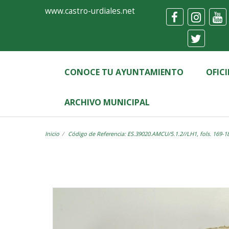
Ayuntamiento
Visor
www.castro-urdiales.net
de
Castro-
Urdiales
CONOCE TU AYUNTAMIENTO
OFIC
ARCHIVO MUNICIPAL
Inicio
Código de Referencia: ES.39020.AMCU/5.1.2//LH1, fols. 169-1