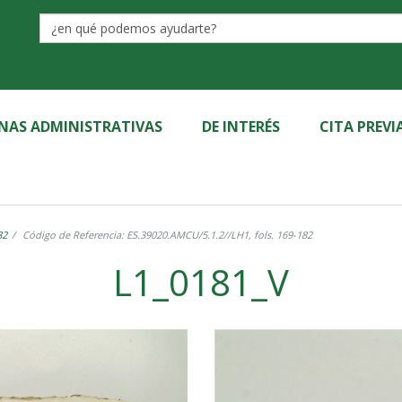
Label
INAS ADMINISTRATIVAS
DE INTERÉS
CITA PREVI
82
Código de Referencia: ES.39020.AMCU/5.1.2//LH1, fols. 169-182
L1_0181_V