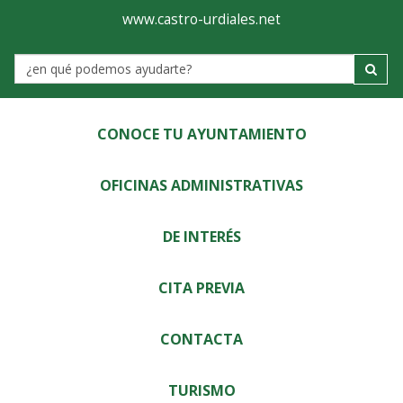
Ayuntamiento
Visor
www.castro-urdiales.net
de
Label
Castro-
Urdiales
CONOCE TU AYUNTAMIENTO
OFICINAS ADMINISTRATIVAS
DE INTERÉS
CITA PREVIA
CONTACTA
TURISMO