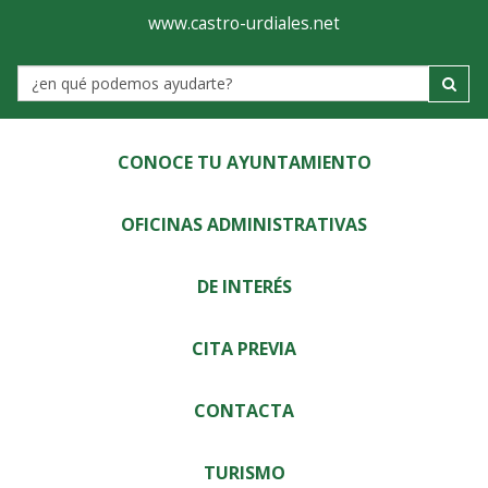
Ayuntamiento
Visor
www.castro-urdiales.net
de
Label
Castro-
Urdiales
CONOCE TU AYUNTAMIENTO
OFICINAS ADMINISTRATIVAS
DE INTERÉS
CITA PREVIA
CONTACTA
TURISMO