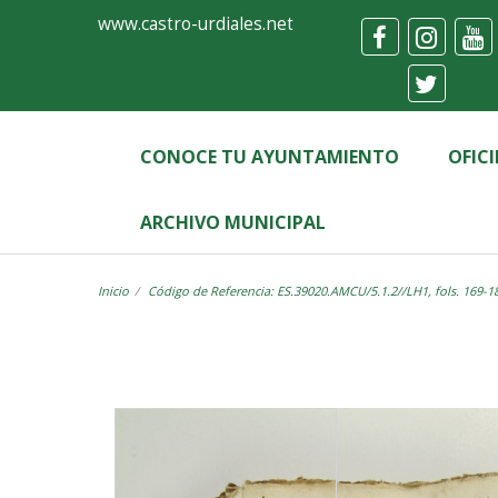
Ayuntamiento
Visor
www.castro-urdiales.net
de
Castro-
Urdiales
CONOCE TU AYUNTAMIENTO
OFIC
ARCHIVO MUNICIPAL
Inicio
Código de Referencia: ES.39020.AMCU/5.1.2//LH1, fols. 169-1