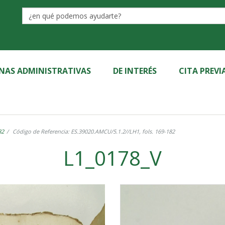
Label
INAS ADMINISTRATIVAS
DE INTERÉS
CITA PREVI
82
Código de Referencia: ES.39020.AMCU/5.1.2//LH1, fols. 169-182
L1_0178_V