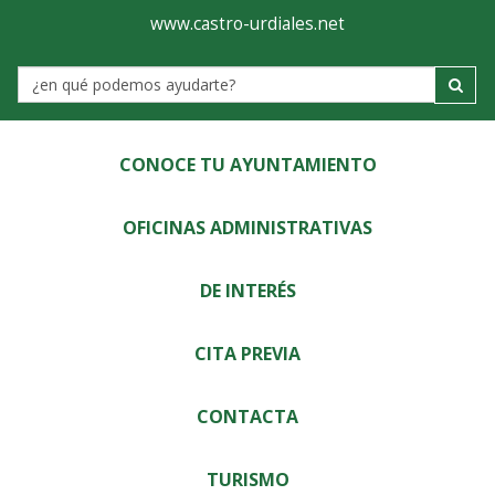
Ayuntamiento
Visor
www.castro-urdiales.net
de
Label
Castro-
Urdiales
CONOCE TU AYUNTAMIENTO
OFICINAS ADMINISTRATIVAS
DE INTERÉS
CITA PREVIA
CONTACTA
TURISMO