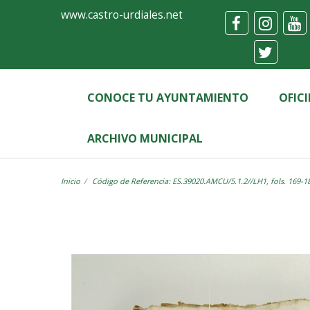
Ayuntamiento
Visor
www.castro-urdiales.net
de
Castro-
Urdiales
CONOCE TU AYUNTAMIENTO
OFIC
ARCHIVO MUNICIPAL
Inicio
Código de Referencia: ES.39020.AMCU/5.1.2//LH1, fols. 169-1