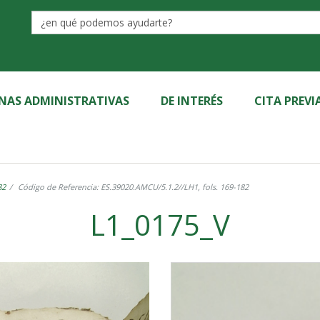
Label
INAS ADMINISTRATIVAS
DE INTERÉS
CITA PREVI
82
Código de Referencia: ES.39020.AMCU/5.1.2//LH1, fols. 169-182
L1_0175_V