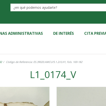
Label
INAS ADMINISTRATIVAS
DE INTERÉS
CITA PREVI
82
Código de Referencia: ES.39020.AMCU/5.1.2//LH1, fols. 169-182
L1_0174_V