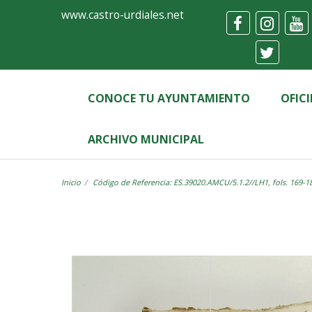
Ayuntamiento
Visor
www.castro-urdiales.net
de
Castro-
Urdiales
CONOCE TU AYUNTAMIENTO
OFIC
ARCHIVO MUNICIPAL
Inicio
Código de Referencia: ES.39020.AMCU/5.1.2//LH1, fols. 169-1