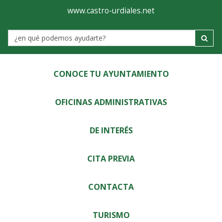
Ayuntamiento
Visor
www.castro-urdiales.net
de
Label
Castro-
Urdiales
CONOCE TU AYUNTAMIENTO
OFICINAS ADMINISTRATIVAS
DE INTERÉS
CITA PREVIA
CONTACTA
TURISMO