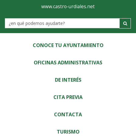
Ayuntamiento
Visor
www.castro-urdiales.net
de
Label
Castro-
Urdiales
CONOCE TU AYUNTAMIENTO
OFICINAS ADMINISTRATIVAS
DE INTERÉS
CITA PREVIA
CONTACTA
TURISMO