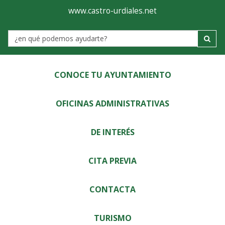
Ayuntamiento
Visor
www.castro-urdiales.net
de
Label
Castro-
Urdiales
CONOCE TU AYUNTAMIENTO
OFICINAS ADMINISTRATIVAS
DE INTERÉS
CITA PREVIA
CONTACTA
TURISMO