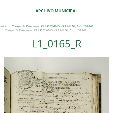
ARCHIVO MUNICIPAL
Inicio
Código de Referencia: ES.39020.AMCU/5.1.2//LH1, fols. 150-168
Código de Referencia: ES.39020.AMCU/5.1.2//LH1, fols. 150-168
L1_0165_R