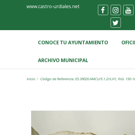
Ayuntamiento
Visor
www.castro-urdiales.net
de
Castro-
Urdiales
CONOCE TU AYUNTAMIENTO
OFIC
ARCHIVO MUNICIPAL
Inicio
Código de Referencia: ES.39020.AMCU/5.1.2//LH1, fols. 150-1