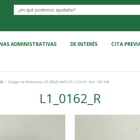
Label
INAS ADMINISTRATIVAS
DE INTERÉS
CITA PREVI
68
Código de Referencia: ES.39020.AMCU/5.1.2//LH1, fols. 150-168
L1_0162_R