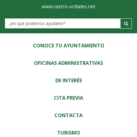
Ayuntamiento
Visor
www.castro-urdiales.net
de
Label
Castro-
Urdiales
CONOCE TU AYUNTAMIENTO
OFICINAS ADMINISTRATIVAS
DE INTERÉS
CITA PREVIA
CONTACTA
TURISMO