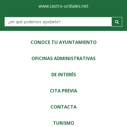
Ayuntamiento
Visor
www.castro-urdiales.net
de
Label
Castro-
Urdiales
CONOCE TU AYUNTAMIENTO
OFICINAS ADMINISTRATIVAS
DE INTERÉS
CITA PREVIA
CONTACTA
TURISMO