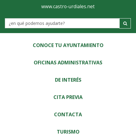
Ayuntamiento
Visor
www.castro-urdiales.net
de
Label
Castro-
Urdiales
CONOCE TU AYUNTAMIENTO
OFICINAS ADMINISTRATIVAS
DE INTERÉS
CITA PREVIA
CONTACTA
TURISMO