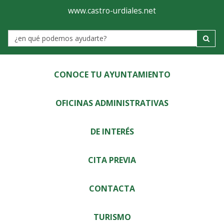
Ayuntamiento
Visor
www.castro-urdiales.net
de
Label
Castro-
Urdiales
CONOCE TU AYUNTAMIENTO
OFICINAS ADMINISTRATIVAS
DE INTERÉS
CITA PREVIA
CONTACTA
TURISMO