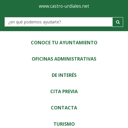
Ayuntamiento
Visor
www.castro-urdiales.net
de
Label
Castro-
Urdiales
CONOCE TU AYUNTAMIENTO
OFICINAS ADMINISTRATIVAS
DE INTERÉS
CITA PREVIA
CONTACTA
TURISMO