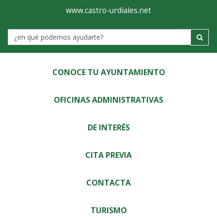
Ayuntamiento
Visor
www.castro-urdiales.net
de
Label
Castro-
Urdiales
CONOCE TU AYUNTAMIENTO
OFICINAS ADMINISTRATIVAS
DE INTERÉS
CITA PREVIA
CONTACTA
TURISMO