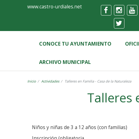
Ayuntamiento
Formulario
www.castro-urdiales.net
de
Castro-
Urdiales
CONOCE TU AYUNTAMIENTO
OFIC
ARCHIVO MUNICIPAL
Inicio
Actividades
Talleres en Familia - Casa de la Naturaleza
Niños y niñas de 3 a 12 años (con familias)
Inscripción (obligatoria