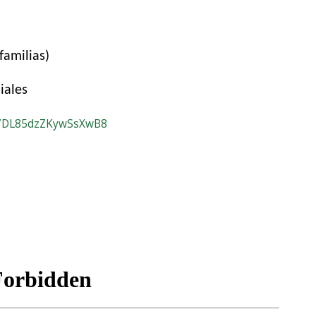
familias)
iales
e/7DL85dzZKywSsXwB8