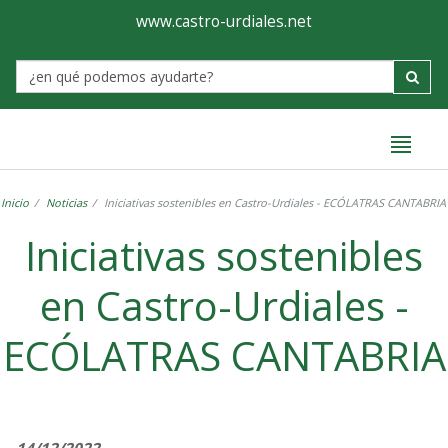
Ayuntamiento
Formulario
www.castro-urdiales.net
de
Label
Castro-
Urdiales
Inicio
Noticias
Iniciativas sostenibles en Castro-Urdiales - ECÓLATRAS CANTABRIA
Iniciativas sostenibles
en Castro-Urdiales -
ECÓLATRAS CANTABRIA