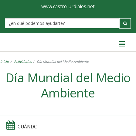
Ayuntamiento
Formulario
www.castro-urdiales.net
de
Label
Castro-
Urdiales
Inicio
Actividades
Día Mundial del Medio Ambiente
Día Mundial del Medio
Ambiente
CUÁNDO