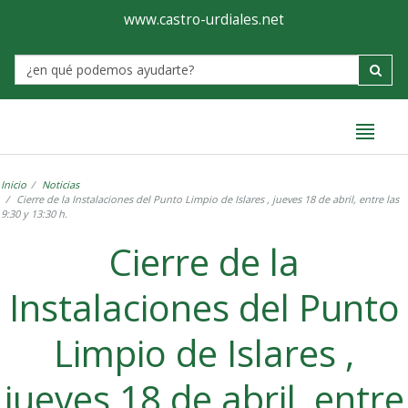
Ayuntamiento
Formulario
www.castro-urdiales.net
de
Label
Castro-
Urdiales
Inicio
Noticias
Cierre de la Instalaciones del Punto Limpio de Islares , jueves 18 de abril, entre las
9:30 y 13:30 h.
Cierre de la
Instalaciones del Punto
Limpio de Islares ,
jueves 18 de abril, entre