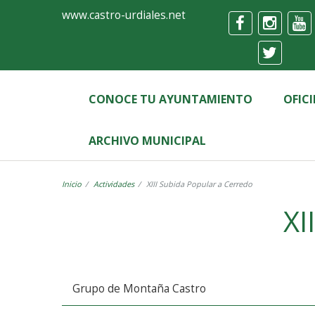
Ayuntamiento
Formulario
www.castro-urdiales.net
de
Castro-
Urdiales
CONOCE TU AYUNTAMIENTO
OFIC
ARCHIVO MUNICIPAL
Inicio
Actividades
XIII Subida Popular a Cerredo
XI
Grupo de Montaña Castro