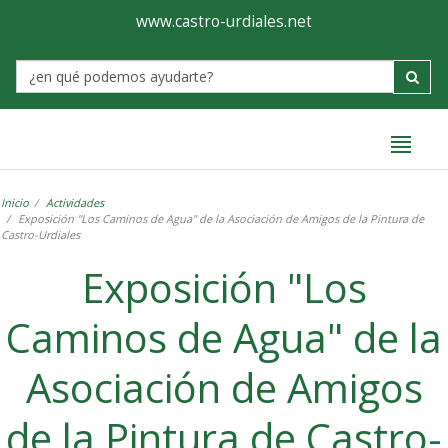
Ayuntamiento
Formulario
www.castro-urdiales.net
de
Label
Castro-
Urdiales
Inicio
Actividades
Exposición "Los Caminos de Agua" de la Asociación de Amigos de la Pintura de
Castro-Urdiales
Exposición "Los
Caminos de Agua" de la
Asociación de Amigos
de la Pintura de Castro-