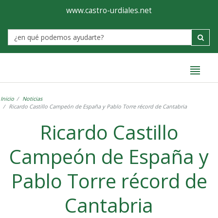
Ayuntamiento
Formulario
www.castro-urdiales.net
de
Label
Castro-
Urdiales
Inicio
Noticias
Ricardo Castillo Campeón de España y Pablo Torre récord de Cantabria
Ricardo Castillo
Campeón de España y
Pablo Torre récord de
Cantabria