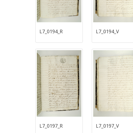
L7_0194_R
L7_0194_V
L7_0197_R
L7_0197_V