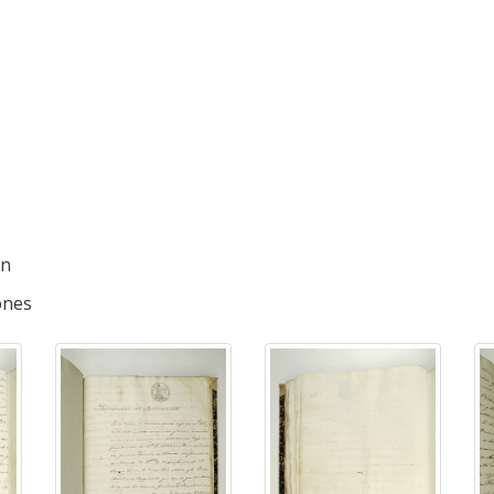
ón
iones