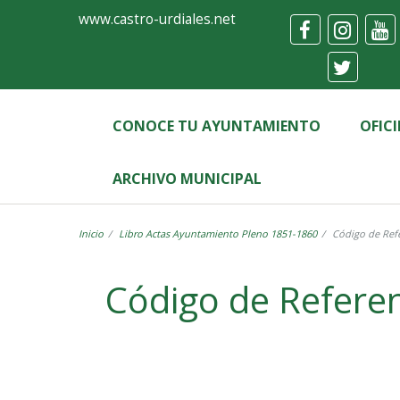
Ayuntamiento
Formulario
www.castro-urdiales.net
de
Castro-
Urdiales
CONOCE TU AYUNTAMIENTO
OFIC
ARCHIVO MUNICIPAL
Inicio
Libro Actas Ayuntamiento Pleno 1851-1860
Código de Refe
Label
Código de Referen